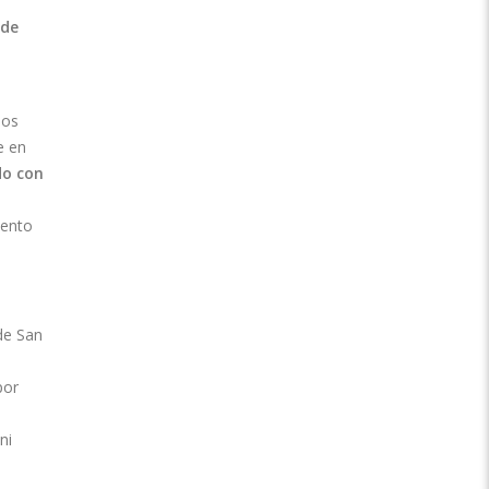
ede
los
e en
do con
iento
 de San
por
ni