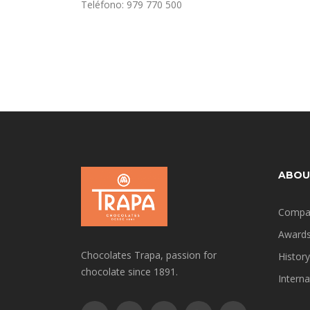
Teléfono: 979 770 500
ABOU
Compa
Award
Chocolates Trapa, passion for
History
chocolate since 1891.
Interna