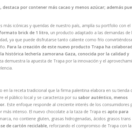
, destaca por contener más cacao y menos azúcar; además pu
s más icónicas y queridas de nuestro país, amplía su portfolio con el
formato brick de 1 litro
, un producto adaptado a las demandas de 
dad, ya que puede disfrutarse tanto caliente como frío convirtiéndos
año.
Para la creación de este nuevo producto Trapa ha colabora
la histórica lechería zamorana Gaza, conocida por la calidad y
za demuestra la apuesta de Trapa por la innovación y el aprovecham
lencia.
o en la receta tradicional que la firma palentina elabora en su tienda
re el público local y se caracteriza por su
sabor auténtico, menos
ior.
Este enfoque responde al creciente interés de los consumidores 
r más intenso. El nuevo chocolate a la taza de Trapa es
apto para
a marca, no contiene gluten, grasas hidrogenadas, ácidos grasos trans 
se de cartón reciclable
, reforzando el compromiso de Trapa con la