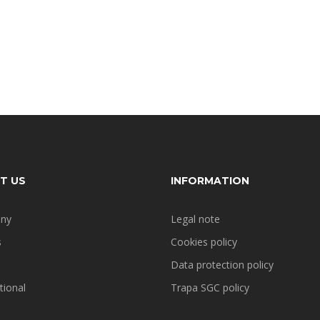
T US
INFORMATION
ny
Legal note
s
Cookies policy
Data protection policy
tional
Trapa SGC policy