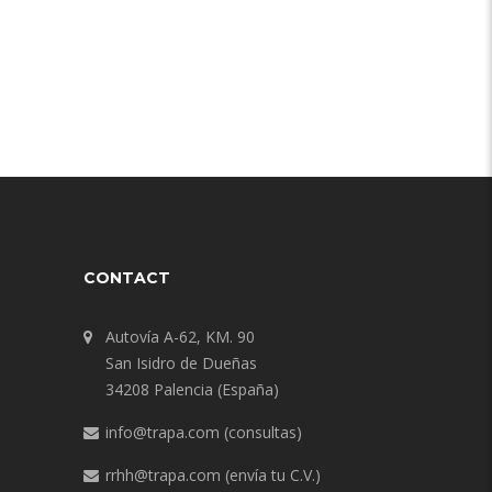
CONTACT
Autovía A-62, KM. 90
San Isidro de Dueñas
34208 Palencia (España)
info@trapa.com
(consultas)
rrhh@trapa.com
(envía tu C.V.)